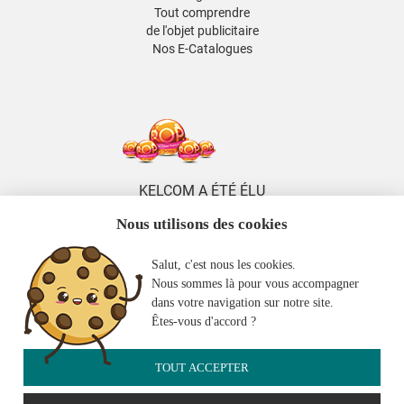
Tout comprendre
de l'objet publicitaire
Nos E-Catalogues
KELCOM A ÉTÉ ÉLU
5 FOIS DISTRIBUTEUR
Nous utilisons des cookies
DE L'ANNÉE
ENTRE 2014 ET 2026
Salut, c'est nous les cookies.
KELCOM
Nous sommes là pour vous accompagner
EST MEMBRE
dans votre navigation sur notre site.
DE LA 2FPCO
Êtes-vous d'accord ?
TOUT ACCEPTER