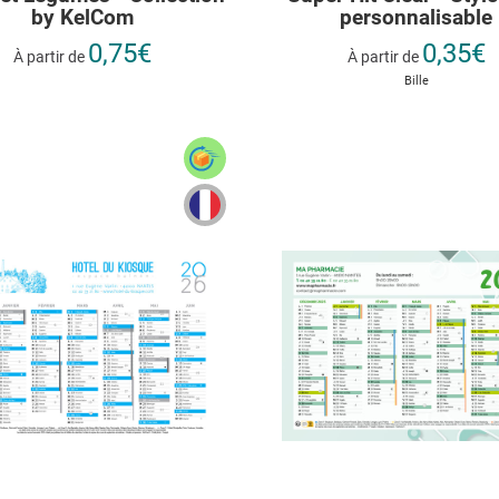
by KelCom
personnalisable
0,75€
0,35€
À partir de
À partir de
Bille