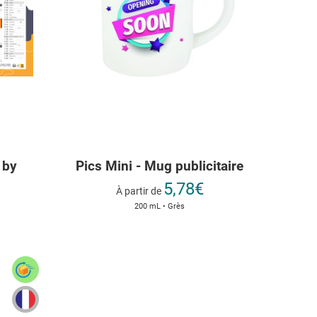
 by
Pics Mini - Mug publicitaire
5,78€
À partir de
200 mL • Grès