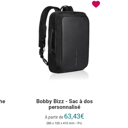
he
Bobby Bizz - Sac à dos
personnalisé
63,43€
À partir de
r
280 x 100 x 410 mm • P.U.