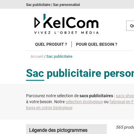
Sac publicitaire | Sac personnalisé
Qu
QUEL PRODUIT ?
POUR QUEL BESOIN ?
Accueil
/ Sac publicitaire
Sac publicitaire perso
Parcourez notre sélection de
sacs publicitaires
:
sacs sho
à votre besoin. Notre
sélection écologique
ou
fabriqué en 
bags en coton biologique
565 produ
Légende des pictogrammes