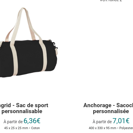
ngrid - Sac de sport
Anchorage - Sacoc
personnalisable
personnalisée
6,36€
7,01€
À partir de
À partir de
45 x 25 x 25 mm • Coton
400 x 330 x 95 mm • Polyeste