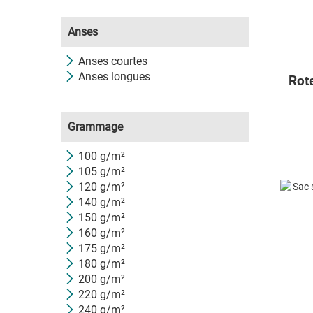
Kimood
Le Vestiaire
Anses
Panton
Proact
Anses courtes
Samsonite
Anses longues
Rot
SCX Design
Sol's
Stanley/Stella
Grammage
Studio by Hindbag
Swiss Peak
100 g/m²
Thule
105 g/m²
Vinga
120 g/m²
Westford Mill
140 g/m²
XD
150 g/m²
XD Collection
160 g/m²
XD Design
175 g/m²
XD Xclusive
180 g/m²
200 g/m²
220 g/m²
240 g/m²