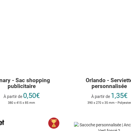
nary - Sac shopping
Orlando - Serviett
publicitaire
personnalisée
0,50€
1,35€
À partir de
À partir de
380 x 415 x 85 mm
390 x 270 x 35 mm • Polyeste