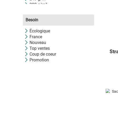
280 g/m²
284 g/m²
300 g/m²
Besoin
340 g/m²
360 g/m²
Écologique
407 g/m²
France
80 g/m²
Nouveau
Top ventes
Str
Coup de coeur
Promotion