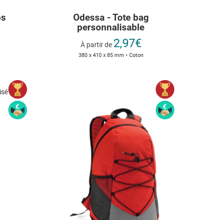
os
Odessa - Tote bag
personnalisable
2,97€
À partir de
380 x 410 x 85 mm • Coton