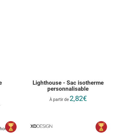
e
Lighthouse - Sac isotherme
personnalisable
2,82€
À partir de
r