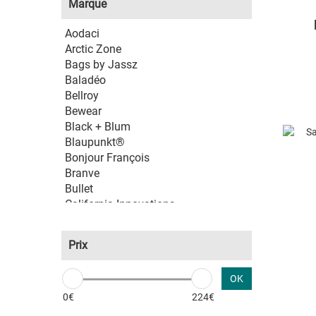
Marque
Polyester recyclé
Synthétique
Aodaci
Toile
Arctic Zone
Verre
Bags by Jassz
Baladéo
Bellroy
Bewear
Black + Blum
Blaupunkt®
Bonjour François
Branve
Bullet
California Innovations
Case Logic
Divoom
Prix
Elle
Field & Co
OK
Halfar
Hidea
0€
224€
Juniper Trading LTD