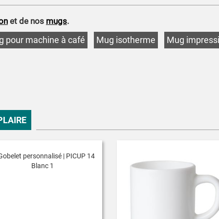
son
et de nos
mugs
.
 pour machine à café
Mug isotherme
Mug impressi
PLAIRE