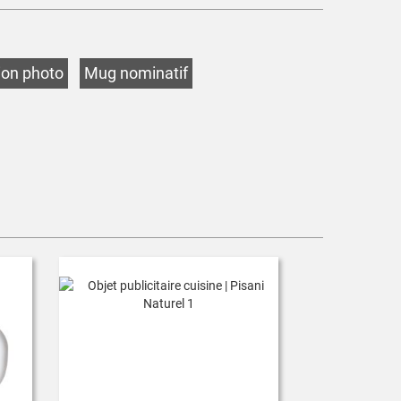
on photo
Mug nominatif