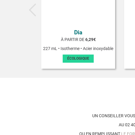
Dia
À PARTIR DE
6,29€
227 mL • Isotherme • Acier inoxydable
ÉCOLOGIQUE
UN CONSEILLER VOU
AU 02 40
OU EN REMPLISSANT
LE FO