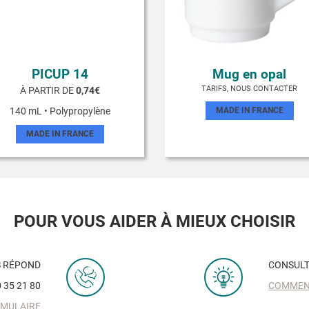
PICUP 14
Mug en opal
TARIFS, NOUS CONTACTER
À PARTIR DE
0,74€
140 mL • Polypropylène
MADE IN FRANCE
MADE IN FRANCE
POUR VOUS AIDER À MIEUX CHOISIR
S RÉPOND
CONSULT
 35 21 80
COMMENT
RMULAIRE