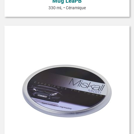
Mug LeaPB
330 mL • Céramique