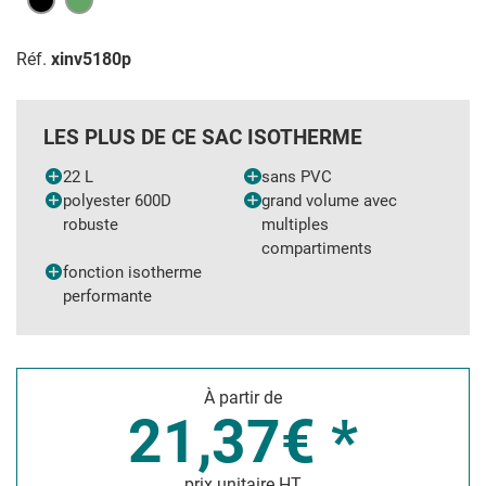
Réf.
xinv5180p
LES PLUS DE CE SAC ISOTHERME
22 L
sans PVC
polyester 600D
grand volume avec
robuste
multiples
compartiments
fonction isotherme
performante
À partir de
21,37€ *
prix unitaire HT