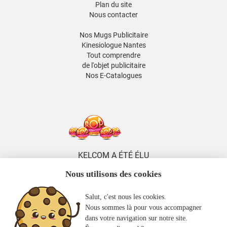
Plan du site
Nous contacter
Nos Mugs Publicitaire
Kinesiologue Nantes
Tout comprendre
de l'objet publicitaire
Nos E-Catalogues
KELCOM A ÉTÉ ÉLU
5 FOIS DISTRIBUTEUR
Nous utilisons des cookies
DE L'ANNÉE
ENTRE 2014 ET 2026
Salut, c'est nous les cookies.
KELCOM
Nous sommes là pour vous accompagner
EST MEMBRE
dans votre navigation sur notre site.
DE LA 2FPCO