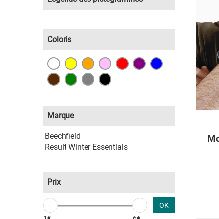
Coloris
Marque
Beechfield
Mo
Result Winter Essentials
Prix
OK
1€
6€