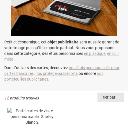
Petit et économique, cet
objet publicitaire
sera aussi le garant de
votre image puisqu’il s’emporte partout. Nous vous proposons
dans cette catégorie, des étuis personnalisés
en plastique
,
en cuir
,
métal.
Dans l’univers des cartes, découvrez
nos étuis personnalisés pour
cartes bancaires
,
nos protège-passeports
ou encore
nos
portefeuilles publicitaires
.
Trier par
12 produits trouvés