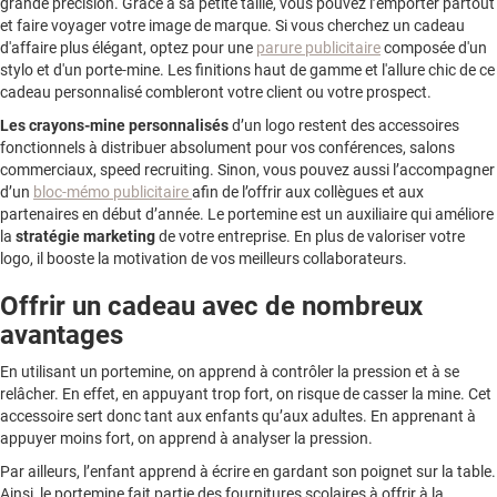
grande précision. Grâce à sa petite taille, vous pouvez l’emporter partout
et faire voyager votre image de marque. Si vous cherchez un cadeau
d'affaire plus élégant, optez pour une
parure publicitaire
composée d'un
stylo et d'un porte-mine. Les finitions haut de gamme et l'allure chic de ce
cadeau personnalisé combleront votre client ou votre prospect.
Les crayons-mine personnalisés
d’un logo restent des accessoires
fonctionnels à distribuer absolument pour vos conférences, salons
commerciaux, speed recruiting. Sinon, vous pouvez aussi l’accompagner
d’un
bloc-mémo publicitaire
afin de l’offrir aux collègues et aux
partenaires en début d’année. Le portemine est un auxiliaire qui améliore
la
stratégie marketing
de votre entreprise. En plus de valoriser votre
logo, il booste la motivation de vos meilleurs collaborateurs.
Offrir un cadeau avec de nombreux
avantages
En utilisant un portemine, on apprend à contrôler la pression et à se
relâcher. En effet, en appuyant trop fort, on risque de casser la mine. Cet
accessoire sert donc tant aux enfants qu’aux adultes. En apprenant à
appuyer moins fort, on apprend à analyser la pression.
Par ailleurs, l’enfant apprend à écrire en gardant son poignet sur la table.
Ainsi, le portemine fait partie des fournitures scolaires à offrir à la