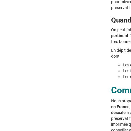
pour mieux 
préservatif
Quand 
On peut fa
pertinent
.
très bonne
En dépit de
dont :
Les 
Les 
Les 
Comm
Nous propo
en France
déscalé
à 
préservatif
imprimée qu
conseiller 