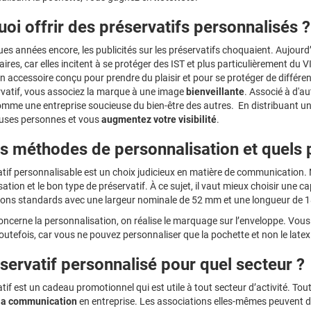
oi offrir des préservatifs personnalisés ?
ques années encore, les publicités sur les préservatifs choquaient. Aujourd
ires, car elles incitent à se protéger des IST et plus particulièrement du 
 accessoire conçu pour prendre du plaisir et pour se protéger de diffé
rvatif, vous associez la marque à une image
bienveillante
. Associé à d'a
me une entreprise soucieuse du bien-être des autres. En distribuant un p
uses personnes et vous
augmentez votre visibilité
.
s méthodes de personnalisation et quels p
tif personnalisable est un choix judicieux en matière de communication. 
ation et le bon type de préservatif. À ce sujet, il vaut mieux choisir une
ions standards avec une largeur nominale de 52 mm et une longueur de 
oncerne la personnalisation, on réalise le marquage sur l’enveloppe. Vou
outefois, car vous ne pouvez personnaliser que la pochette et non le latex
servatif personnalisé pour quel secteur ?
tif est un cadeau promotionnel qui est utile à tout secteur d’activité. Tou
 la communication
en entreprise. Les associations elles-mêmes peuvent d