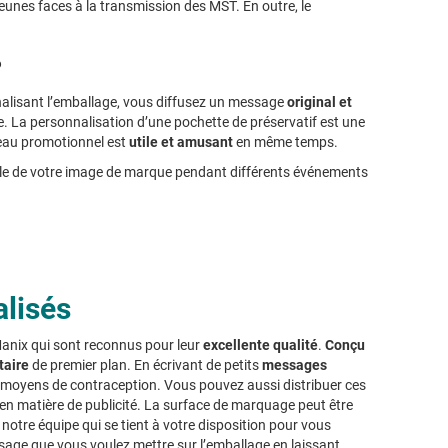
 jeunes faces à la transmission des MST. En outre, le
?
nalisant l’emballage, vous diffusez un message
original et
le. La personnalisation d’une pochette de préservatif est une
eau promotionnel est
utile et amusant
en même temps.
 parle de votre image de marque pendant différents événements
lisés
anix qui sont reconnus pour leur
excellente qualité
.
Conçu
taire
de premier plan. En écrivant de petits
messages
s moyens de contraception. Vous pouvez aussi distribuer ces
al en matière de publicité. La surface de marquage peut être
notre équipe qui se tient à votre disposition pour vous
ssage que vous voulez mettre sur l’emballage en laissant