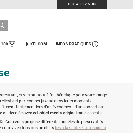
CONTACTEZ-NOUS
 100
KELCOM
INFOS PRATIQUES
ise
rcutant, et surtout tout à fait bénéfique pour votre image
 clients et partenaires jusque dans leurs moments
diffusent facilement lors d’un évènement, d’un concert ou
e ou décalée avec cet
objet média
original mais essentiel !
. KelCom vous propose différents modèles de préservatifs
en-être avec tous nos produits
liés à la santé et aux soin du