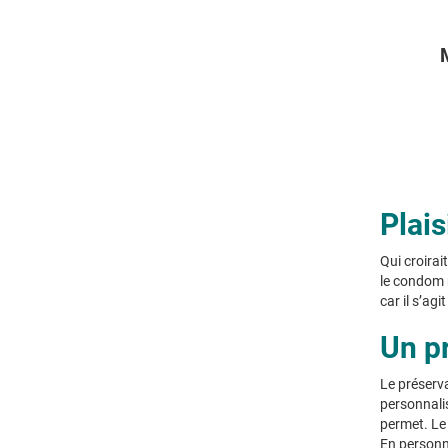
Plais
Qui croirait
le condom n
car il s’ag
Un pr
Le préserv
personnalis
permet. Le 
En personn