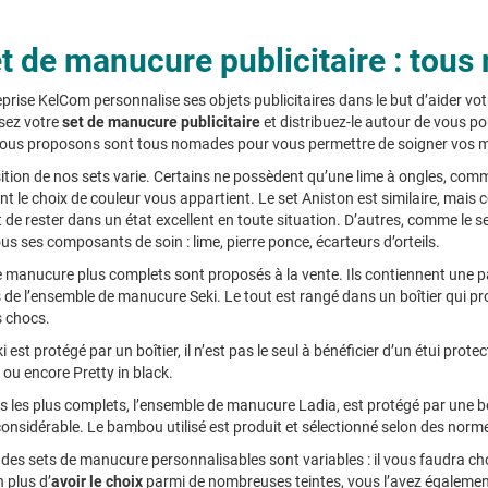
t de manucure publicitaire : tou
prise KelCom personnalise ses objets publicitaires dans le but d’aider votre
sez votre
set de manucure publicitaire
et distribuez-le autour de vous po
ous proposons sont tous nomades pour vous permettre de soigner vos ma
tion de nos sets varie. Certains ne possèdent qu’une lime à ongles, com
nt le choix de couleur vous appartient. Le set Aniston est similaire, mais 
 de rester dans un état excellent en toute situation. D’autres, comme le
us ses composants de soin : lime, pierre ponce, écarteurs d’orteils.
 manucure plus complets sont proposés à la vente. Ils contiennent une pai
s de l’ensemble de manucure Seki. Le tout est rangé dans un boîtier qui 
s chocs.
eki est protégé par un boîtier, il n’est pas le seul à bénéficier d’un étui p
 ou encore Pretty in black.
ts les plus complets, l’ensemble de manucure Ladia, est protégé par une 
nsidérable. Le bambou utilisé est produit et sélectionné selon des norme
 des sets de manucure personnalisables sont variables : il vous faudra choisir 
n plus d’
avoir le choix
parmi de nombreuses teintes, vous l’avez également po