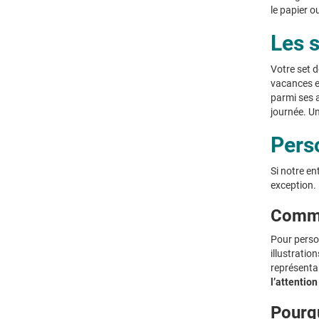
le papier ou
Les 
Votre set d
vacances et
parmi ses 
journée. Un
Perso
Si notre e
exception.
Comme
Pour person
illustratio
représentan
l’attention
Pourqu