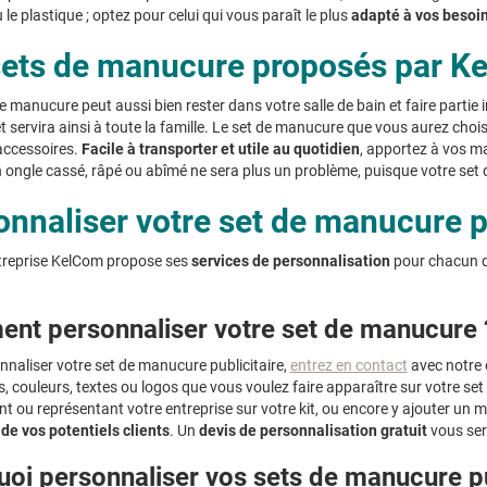
 le plastique ; optez pour celui qui vous paraît le plus
adapté à vos besoi
sets de manucure proposés par K
e manucure peut aussi bien rester dans votre salle de bain et faire partie i
 servira ainsi à toute la famille. Le set de manucure que vous aurez chois
accessoires.
Facile à transporter et utile au quotidien
, apportez à vos ma
 ongle cassé, râpé ou abîmé ne sera plus un problème, puisque votre set d
nnaliser votre set de manucure pu
ntreprise KelCom propose ses
services de personnalisation
pour chacun de
nt personnaliser votre set de manucure 
naliser votre set de manucure publicitaire,
entrez en contact
avec notre e
ns, couleurs, textes ou logos que vous voulez faire apparaître sur votre s
t ou représentant votre entreprise sur votre kit, ou encore y ajouter un 
 de vos potentiels clients
. Un
devis de personnalisation gratuit
vous ser
oi personnaliser vos sets de manucure pu