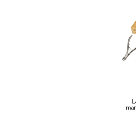
L
man