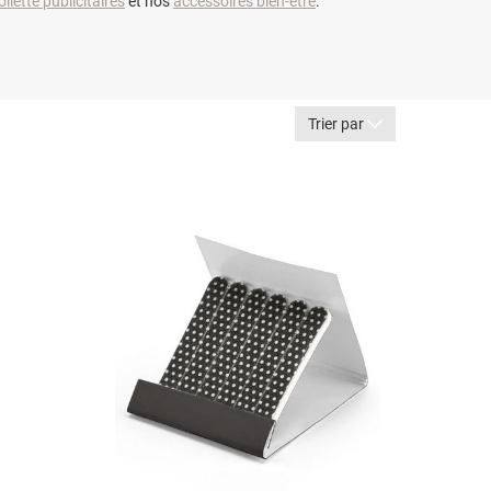
ilette publicitaires
et nos
accessoires bien-être
.
Trier par