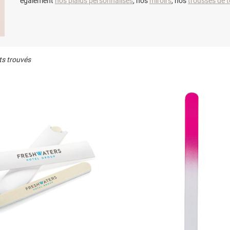
également
nos plaids personnalisés
, nos
miroirs
, nos
trousses de to
ts trouvés