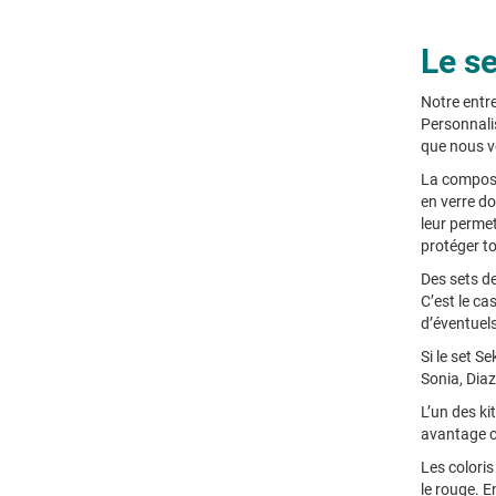
Le se
Notre entre
Personnali
que nous v
La composi
en verre do
leur permet
protéger to
Des sets de
C’est le ca
d’éventuel
Si le set S
Sonia, Diaz
L’un des ki
avantage co
Les coloris
le rouge. E