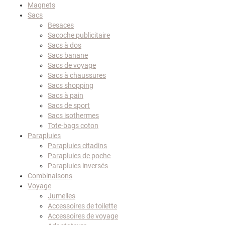
Magnets
Sacs
Besaces
Sacoche publicitaire
Sacs à dos
Sacs banane
Sacs de voyage
Sacs à chaussures
Sacs shopping
Sacs à pain
Sacs de sport
Sacs isothermes
Tote-bags coton
Parapluies
Parapluies citadins
Parapluies de poche
Parapluies inversés
Combinaisons
Voyage
Jumelles
Accessoires de toilette
Accessoires de voyage