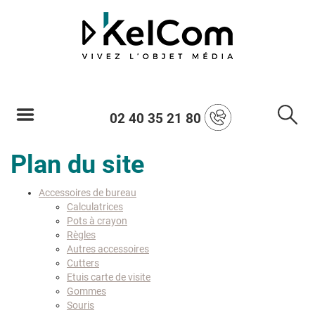
02 40 35 21 80
Plan du site
Accessoires de bureau
Calculatrices
Pots à crayon
Règles
Autres accessoires
Cutters
Etuis carte de visite
Gommes
Souris