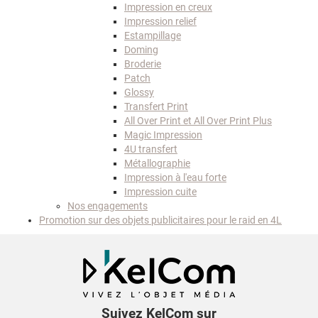
Impression en creux
Impression relief
Estampillage
Doming
Broderie
Patch
Glossy
Transfert Print
All Over Print et All Over Print Plus
Magic Impression
4U transfert
Métallographie
Impression à l'eau forte
Impression cuite
Nos engagements
Promotion sur des objets publicitaires pour le raid en 4L
Suivez KelCom sur