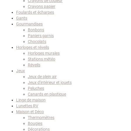
Crayons de couleur
Crayons papier
Foulards et écharpes
Gants
Gourmandises
Bonbons
Paniers garnis
Chocolats
Horloges et réveils
Horloges murales
Stations météo
Réveils
Jeux
Jeux de plein air
Jeux d'intérieur et jouets
Peluches
Canards en plastique
Linge de maison
Lunettes RV
Maison et Déco
Thermomètres
Bougies
Décorations